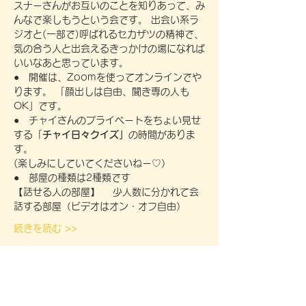
スナーさんがお互いのことを知りあって、み
んなで楽しもうという会です。 出会い系ラ
ジオと(一部で)呼ばれるセカザツの精神で、
気の合う人と出会えるきっかけの場になれば
いいなあと思っています。
●　開催は、Zoomを使ってオンラインでや
ります。 「顔出しは自由、聞き専の人も
OK」です。
●　チャイさんのプライベートをちょい見せ
する「
チャイ日々クイズ」
の時間がありま
す。
(楽しみにしていてくださいねー♡）
●　部屋の種類は2種類です 
【話せる人の部屋】 　少人数に分かれて会
話する部屋（ビデオはオン・オフ自由）
続きを読む >>
このイベントをシェア