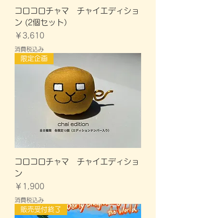
コロコロチャマ チャイエディショ
ン (2個セット）
価格
￥3,610
消費税込み
限定企画
コロコロチャマ チャイエディショ
ン
価格
￥1,900
消費税込み
販売受付終了