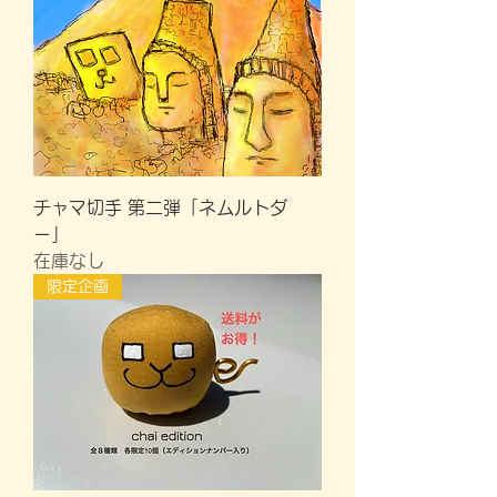
チャマ切手 第二弾「ネムルトダ
ー」
在庫なし
限定企画