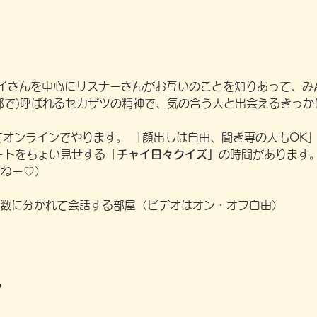
イさんを中心にリスナーさんがお互いのことを知りあって、み
一部で)呼ばれるセカザツの精神で、気の合う人と出会えるきっ
てオンラインでやります。 「顔出しは自由、聞き専の人もOK
ートをちょい見せする「
チャイ日々クイズ」
の時間があります
いねー♡）
 
人数に分かれて会話する部屋（ビデオはオン・オフ自由）
ア