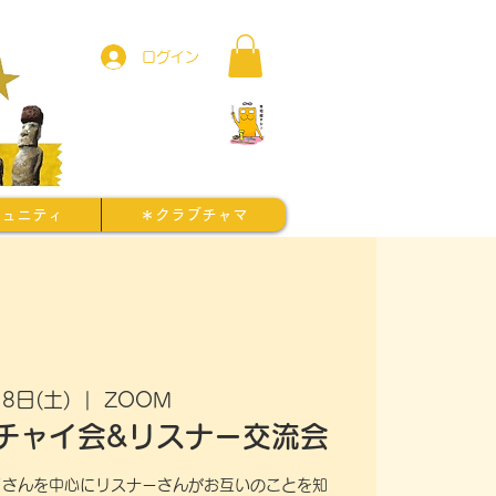
ログイン
ミュニティ
＊クラブチャマ
8日(土)
  |  
ZOOM
チャイ会&リスナー交流会
イさんを中心にリスナーさんがお互いのことを知