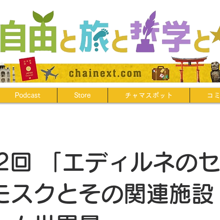
Podcast
Store
チャマスポット
コ
12回 「エディルネの
モスクとその関連施設