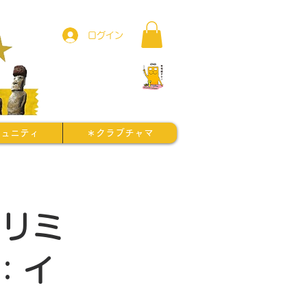
ログイン
ミュニティ
＊クラブチャマ
セリミ
：イ