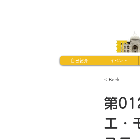
自己紹介
イベント
< Back
第0
エ・