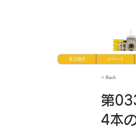
自己紹介
イベント
< Back
第0
4本