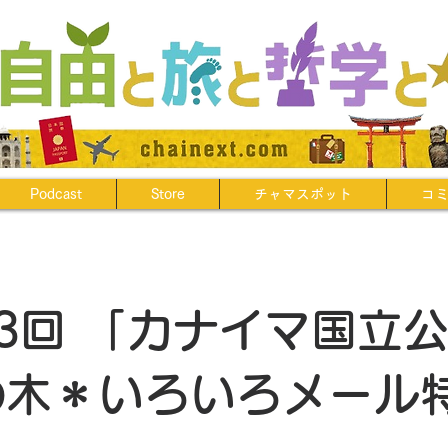
Podcast
Store
チャマスポット
コ
33回 「カナイマ国立
の木＊いろいろメール