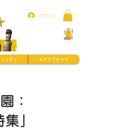
ログイン
ミュニティ
＊クラブチャマ
公園：
特集」