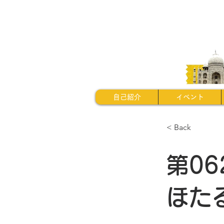
自己紹介
イベント
< Back
第0
ほた