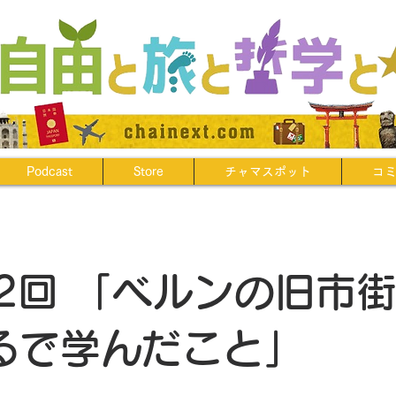
Podcast
Store
チャマスポット
コ
62回 「ベルンの旧市
るで学んだこと」